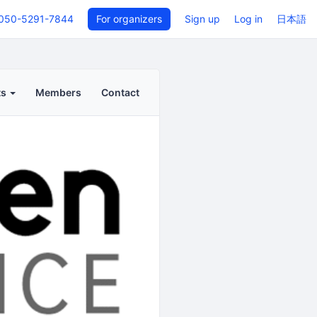
050-5291-7844
For organizers
Sign up
Log in
日本語
ts
Members
Contact