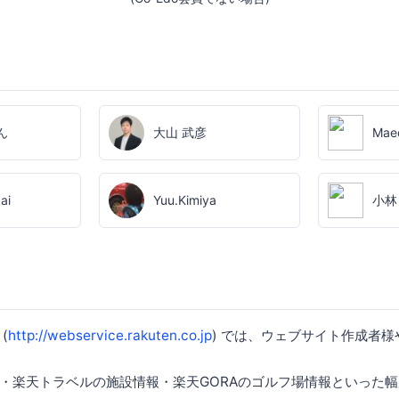
ん
大山 武彦
Mae
ai
Yuu.Kimiya
小林
(
http://webservice.rakuten.co.jp
) では、ウェブサイト作成者
・楽天トラベルの施設情報・楽天GORAのゴルフ場情報といった