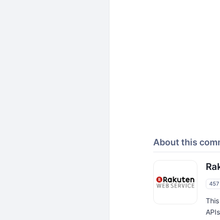
About this com
Ra
457
This
APIs